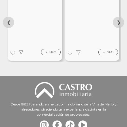
❮
❯
+ INFO
+ INFO
Desde 1985 liderando el mercado inmobiliario de la Villa de Merlo y
alrededores, ofreciendo una experiancia distinta en la
comercialización de propiedades.