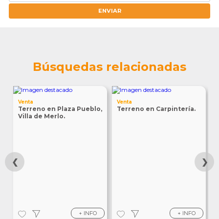
ENVIAR
Búsquedas relacionadas
V
Venta
Venta
T
Terreno en Plaza Pueblo,
Terreno en Carpintería.
E
Villa de Merlo.
❮
❯
+ INFO
+ INFO