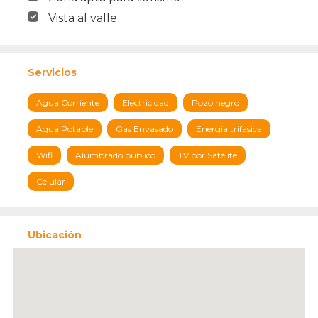
Vista al valle
Servicios
Agua Corriente
Electricidad
Pozo negro
Agua Potable
Gas Envasado
Energia trifasica
Wifi
Alumbrado público
TV por Satélite
Celular
Ubicación