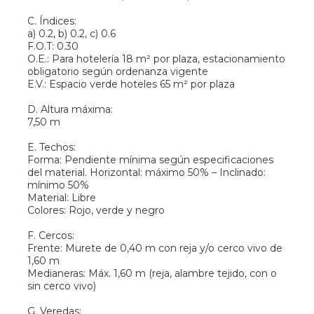
C. Índices:
a) 0.2, b) 0.2, c) 0.6
F.O.T: 0.30
O.E.: Para hotelería 18 m² por plaza, estacionamiento
obligatorio según ordenanza vigente
E.V.: Espacio verde hoteles 65 m² por plaza
D. Altura máxima:
7,50 m
E. Techos:
Forma: Pendiente mínima según especificaciones
del material. Horizontal: máximo 50% – Inclinado:
mínimo 50%
Material: Libre
Colores: Rojo, verde y negro
F. Cercos:
Frente: Murete de 0,40 m con reja y/o cerco vivo de
1,60 m
Medianeras: Máx. 1,60 m (reja, alambre tejido, con o
sin cerco vivo)
G. Veredas: